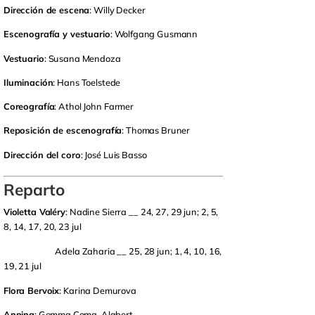
Dirección de escena
: Willy Decker
Escenografía y vestuario
: Wolfgang Gusmann
Vestuario
: Susana Mendoza
Iluminación
: Hans Toelstede
Coreografía
: Athol John Farmer
Reposición de escenografía
: Thomas Bruner
Dirección del coro
: José Luis Basso
Reparto
Violetta Valéry
: Nadine Sierra __ 24, 27, 29 jun; 2, 5,
8, 14, 17, 20, 23 jul
Adela Zaharia __ 25, 28 jun; 1, 4, 10, 16,
19, 21 jul
Flora Bervoix
: Karina Demurova
Annina
: Gemma Coma-Alabert