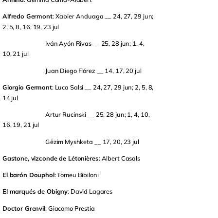
Alfredo Germont
: Xabier Anduaga __ 24, 27, 29 jun;
2, 5, 8, 16, 19, 23 jul
Iván Ayón Rivas __ 25, 28 jun; 1, 4,
10, 21 jul
Juan Diego Flórez __ 14, 17, 20 jul
Giorgio Germont
: Luca Salsi __ 24, 27, 29 jun; 2, 5, 8,
14 jul
Artur Rucinski __ 25, 28 jun; 1, 4, 10,
16, 19, 21 jul
Gëzim Myshketa __ 17, 20, 23 jul
Gastone, vizconde de Létonières
: Albert Casals
El barón Douphol
: Tomeu Bibiloni
El marqués de Obigny
: David Lagares
Doctor Grenvil
: Giacomo Prestia