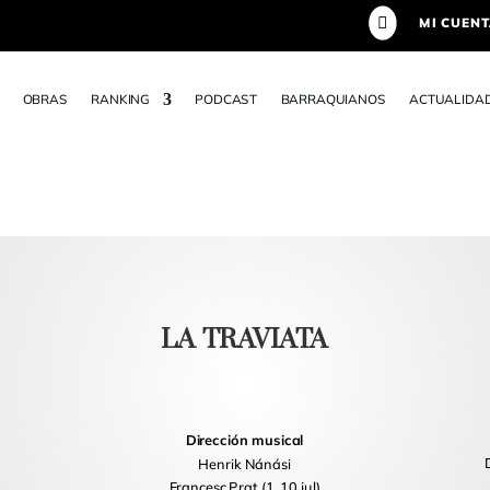

MI CUEN
OBRAS
RANKING
PODCAST
BARRAQUIANOS
ACTUALIDA
LA TRAVIATA
Dirección musical
Henrik Nánási
Francesc Prat (1, 10 jul)