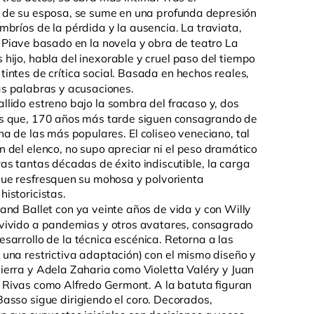
te de su esposa, se sume en una profunda depresión
mbríos de la pérdida y la ausencia. La traviata,
Piave basado en la novela y obra de teatro La
ijo, habla del inexorable y cruel paso del tiempo
s tintes de crítica social. Basada en hechos reales,
as palabras y acusaciones.
llido estreno bajo la sombra del fracaso y, dos
os que, 170 años más tarde siguen consagrando de
 de las más populares. El coliseo veneciano, tal
n del elenco, no supo apreciar ni el peso dramático
ras tantas décadas de éxito indiscutible, la carga
que resfresquen su mohosa y polvorienta
istoricistas.
and Ballet con ya veinte años de vida y con Willy
evivido a pandemias y otros avatares, consagrado
esarrollo de la técnica escénica. Retorna a las
r una restrictiva adaptación) con el mismo diseño y
ierra y Adela Zaharia como Violetta Valéry y Juan
 Rivas como Alfredo Germont. A la batuta figuran
Basso sigue dirigiendo el coro. Decorados,
 sus supuestos iniciales con decisiones a veces