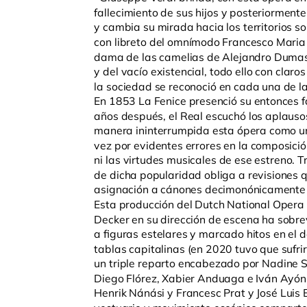
fallecimiento de sus hijos y posteriormen
y cambia su mirada hacia los territorios so
con libreto del omnímodo Francesco Maria 
dama de las camelias de Alejandro Dumas h
y del vacío existencial, todo ello con claro
la sociedad se reconoció en cada una de l
En 1853 La Fenice presenció su entonces fa
años después, el Real escuchó los aplaus
manera ininterrumpida esta ópera como una
vez por evidentes errores en la composició
ni las virtudes musicales de ese estreno. T
de dicha popularidad obliga a revisiones 
asignación a cánones decimonónicamente h
Esta producción del Dutch National Opera 
Decker en su dirección de escena ha sobr
a figuras estelares y marcado hitos en el d
tablas capitalinas (en 2020 tuvo que sufri
un triple reparto encabezado por Nadine S
Diego Flórez, Xabier Anduaga e Iván Ayón
Henrik Nánási y Francesc Prat y José Luis 
vestuario y movimiento escénico comparten