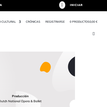

TA
INICIAR
D CULTURAL
CRÓNICAS
REGISTRARSE
0 PRODUCTOS
0,00 €
Producción
Dutch National Opera & Ballet