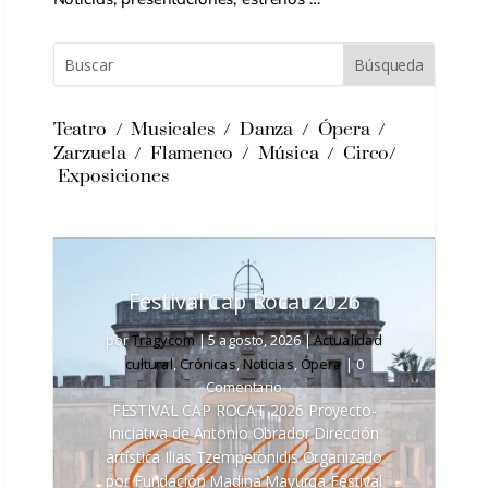
Teatro /
Musicales /
Danza /
Ópera /
Zarzuela /
Flamenco /
Música /
Circo/
Exposiciones
Festival Cap Rocat 2026
por
Tragycom
|
5 agosto, 2026
|
Actualidad
cultural
,
Crónicas
,
Noticias
,
Ópera
| 0
Comentario
FESTIVAL CAP ROCAT 2026 Proyecto-
iniciativa de Antonio Obrador Dirección
artística Ilias Tzempetonidis Organizado
por Fundación Madina Mayurqa Festival